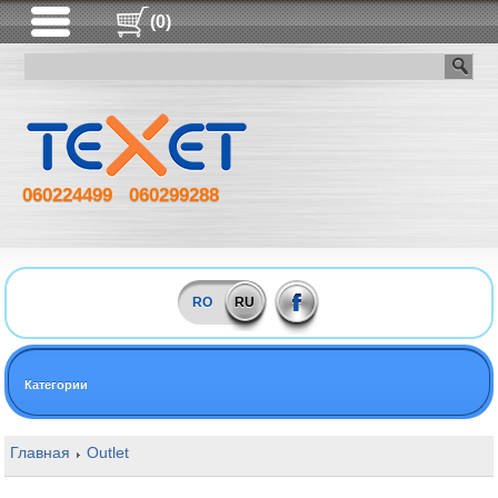
(0)
060224499
060299288
RO
RU
Категории
Главная
Outlet
16GB DDR4 2400MHz SODIMM Apacer PC19200