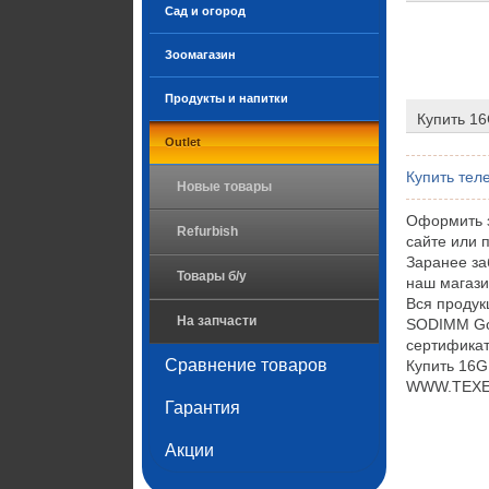
Сад и огород
Зоомагазин
Продукты и напитки
Купить 1
Outlet
Купить тел
Новые товары
Оформить 
Refurbish
сайте или 
Заранее з
Товары б/у
наш магази
Вся проду
На запчасти
SODIMM Go
сертификат
Сравнение товаров
Купить 16
WWW.TEXET.
Гарантия
Акции