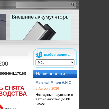
выбор валюты
200
Наши новости
400S464L17/16G
Marshall Milton A.N.C
Ь СНЯТА
6 Августа 2026
ВОДСТВА
Накладные наушники с
автономностью до 80
часов!