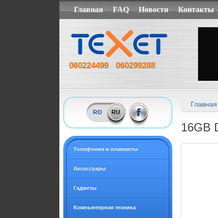
Главная
FAQ
Новости
Контакты
060224499
060299288
Главная
RO
RU
16GB 
Tелефония и планшеты
Аксессуары
Гаджеты
Компьютерная техника