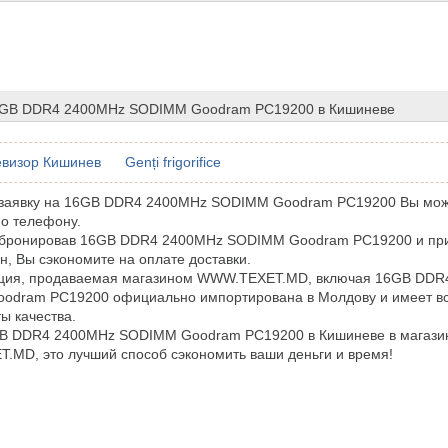
6GB DDR4 2400MHz SODIMM Goodram PC19200 в Кишиневе
евизор Кишинев
Genți frigorifice
заявку на 16GB DDR4 2400MHz SODIMM Goodram PC19200 Вы мож
по телефону.
абронировав 16GB DDR4 2400MHz SODIMM Goodram PC19200 и при
н, Вы сэкономите на оплате доставки.
кция, продаваемая магазином WWW.TEXET.MD, включая 16GB DDR
odram PC19200 официально импортирована в Молдову и имеет в
ы качества.
GB DDR4 2400MHz SODIMM Goodram PC19200 в Кишиневе в магази
MD, это лучший способ сэкономить ваши деньги и время!