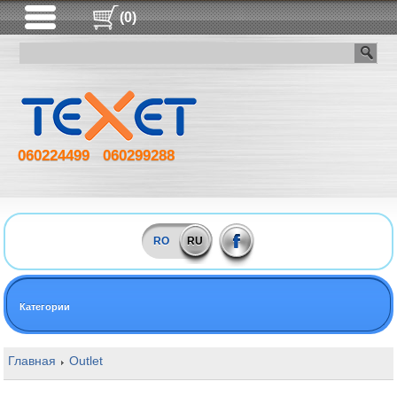
(0)
060224499
060299288
RO
RU
Категории
Главная
Outlet
16GB DDR4 3000MHz Goodram Iridium X PC240