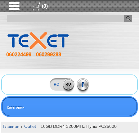
(0)
060224499
060299288
RO
RU
Категории
Главная
Outlet
16GB DDR4 3200MHz Hynix PC25600