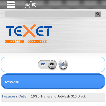
(0)
060224499
060299288
RO
RU
Категории
Главная
Outlet
16GB Transcend JetFlash 310 Black