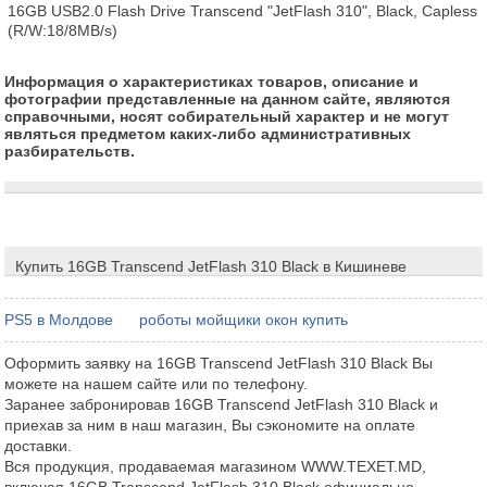
16GB USB2.0 Flash Drive Transcend "JetFlash 310", Black, Capless 
(R/W:18/8MB/s)
Информация о характеристиках товаров, описание и
фотографии представленные на данном сайте, являются
справочными, носят собирательный характер и не могут
являться предметом каких-либо административных
разбирательств.
Купить 16GB Transcend JetFlash 310 Black в Кишиневе
PS5 в Молдове
роботы мойщики окон купить
Оформить заявку на 16GB Transcend JetFlash 310 Black Вы
можете на нашем сайте или по телефону.
Заранее забронировав 16GB Transcend JetFlash 310 Black и
приехав за ним в наш магазин, Вы сэкономите на оплате
доставки.
Вся продукция, продаваемая магазином WWW.TEXET.MD,
включая 16GB Transcend JetFlash 310 Black официально