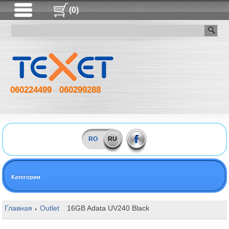
(0)
060224499
060299288
RO
RU
Категории
Главная
Outlet
16GB Adata UV240 Black