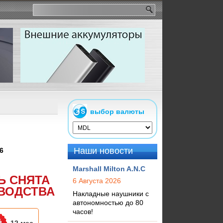
выбор валюты
Наши новости
6
Marshall Milton A.N.C
Ь СНЯТА
6 Августа 2026
ВОДСТВА
Накладные наушники с
автономностью до 80
часов!