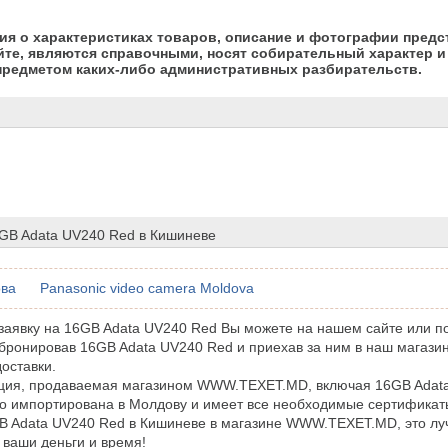
я о характеристиках товаров, описание и фотографии предс
йте, являются справочными, носят собирательный характер и 
предметом каких-либо административных разбирательств.
6GB Adata UV240 Red в Кишиневе
ова
Panasonic video camera Moldova
аявку на 16GB Adata UV240 Red Вы можете на нашем сайте или п
бронировав 16GB Adata UV240 Red и приехав за ним в наш магазин
доставки.
кция, продаваемая магазином WWW.TEXET.MD, включая 16GB Adat
 импортирована в Молдову и имеет все необходимые сертификаты
B Adata UV240 Red в Кишиневе в магазине WWW.TEXET.MD, это лу
 ваши деньги и время!