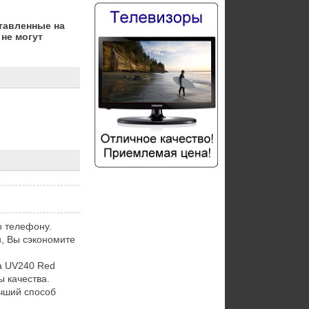
тавленные на
не могут
о телефону.
, Вы сэкономите
a UV240 Red
 качества.
чший способ