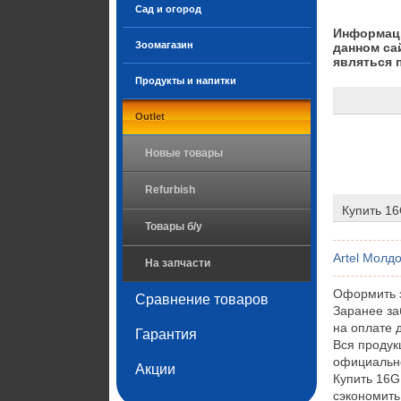
Сад и огород
Информаци
Зоомагазин
данном са
являться 
Продукты и напитки
Outlet
Новые товары
Refurbish
Купить 1
Товары б/у
Artel Молд
На запчасти
Оформить з
Сравнение товаров
Заранее за
на оплате 
Гарантия
Вся проду
официально
Акции
Купить 16G
сэкономить