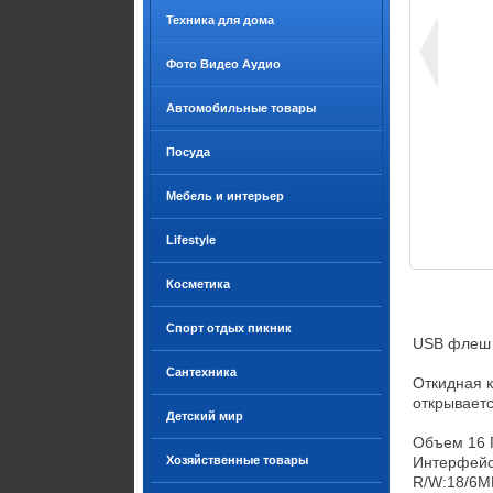
Техника для дома
Фото Видео Аудио
Автомобильные товары
Посуда
Мебель и интерьер
Lifestyle
Косметика
Спорт отдых пикник
USB флеш 
Сантехника
Откидная к
открываетс
Детский мир
Объем 16 Г
Хозяйственные товары
Интерфейс	 USB 2.0
R/W:18/6M