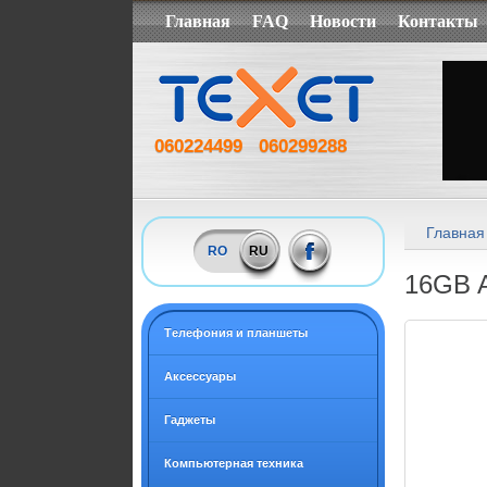
Главная
FAQ
Новости
Контакты
060224499
060299288
Главная
RO
RU
16GB 
Tелефония и планшеты
Аксессуары
Гаджеты
Компьютерная техника