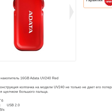
Гарантия
накопитель 16GB Adata UV240 Red

онструкция колпачка на модели UV240 не только не дает его потерят
я щелчком большого пальца.

б



B/s