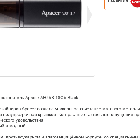
Гарантия
накопитель Apacer AH25B 16Gb Black

зайнеров Apacer создала уникальное сочетание матового металлич
й полупрозрачной крышкой. Контрастные тактильные ощущения при
ческого удовольствия!

ый и модный

ом, противоударном и влагозащищённом корпусе, со специальным 