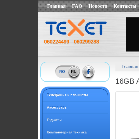
Главная
FAQ
Новости
Контакты
060224499
060299288
Главная
RO
RU
16GB A
Tелефония и планшеты
Аксессуары
Гаджеты
Компьютерная техника