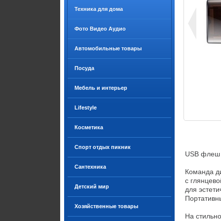
Техника для дома
Фото Видео Аудио
Автомобильные товары
Посуда
Мебель и интерьер
Lifestyle
Косметика
Спорт отдых пикник
USB флеш 
Сантехника
Команда ди
с глянцево
Детский мир
для эстети
Портативн
Хозяйственные товары
На стильн