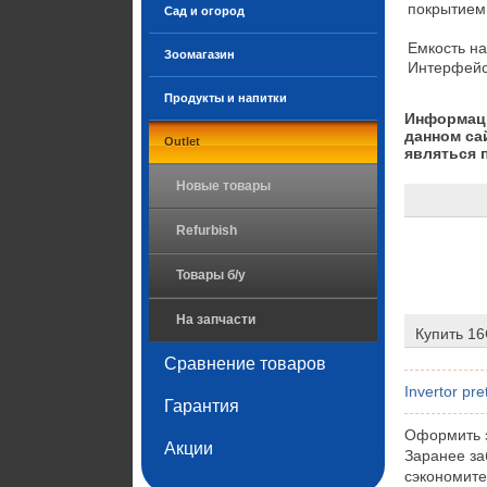
покрытием,
Сад и огород
Емкость накоп
Зоомагазин
Продукты и напитки
Информаци
данном са
Outlet
являться 
Новые товары
Refurbish
Товары б/у
На запчасти
Купить 16
Сравнение товаров
Invertor pre
Гарантия
Оформить з
Акции
Заранее за
сэкономите