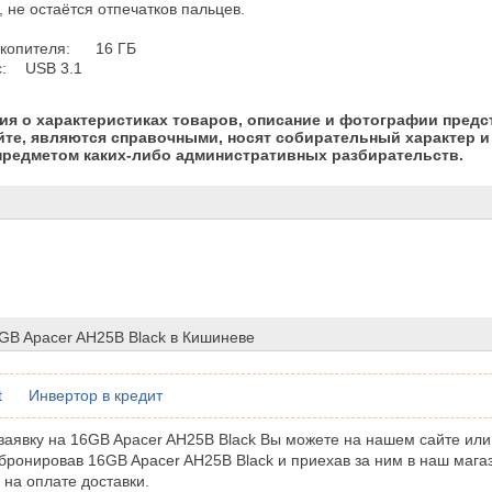
 не остаётся отпечатков пальцев.

ителя:	16 ГБ

Интерфейс:	USB 3.1
я о характеристиках товаров, описание и фотографии предс
йте, являются справочными, носят собирательный характер и 
предметом каких-либо административных разбирательств.
GB Apacer AH25B Black в Кишиневе
t
Инвертор в кредит
аявку на 16GB Apacer AH25B Black Вы можете на нашем сайте или
бронировав 16GB Apacer AH25B Black и приехав за ним в наш мага
 на оплате доставки.