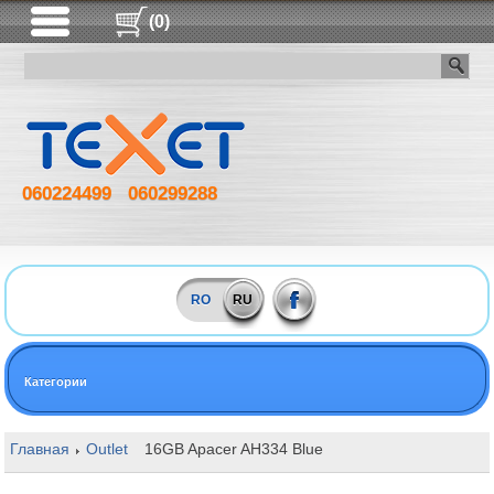
(0)
060224499
060299288
RO
RU
Категории
Главная
Outlet
16GB Apacer AH334 Blue