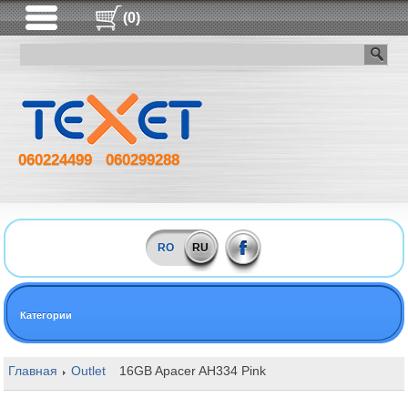
(0)
060224499
060299288
RO
RU
Категории
Главная
Outlet
16GB Apacer AH334 Pink