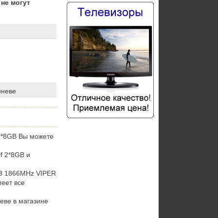
не могут
иневе
 2*8GB Вы можете
f 2*8GB и
3 1866MHz VIPER
меет все
еве в магазине