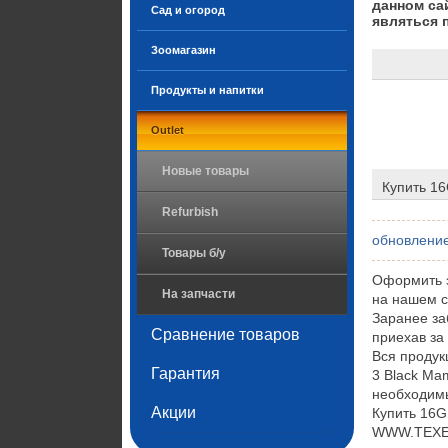
данном са
Сад и огород
являться 
Зоомагазин
Продукты и напитки
Outlet
Новые товары
Купить 16
Refurbish
обновление
Товары б/у
Оформить з
На запчасти
на нашем с
Заранее за
Сравнение товаров
приехав за
Вся проду
Гарантия
3 Black Ma
необходимы
Акции
Купить 16G
WWW.TEXET.