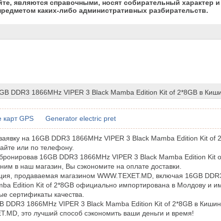
йте, являются справочными, носят собирательный характер и 
предметом каких-либо административных разбирательств.
GB DDR3 1866MHz VIPER 3 Black Mamba Edition Kit of 2*8GB в Киш
 карт GPS
Generator electric pret
аявку на 16GB DDR3 1866MHz VIPER 3 Black Mamba Edition Kit of
айте или по телефону.
бронировав 16GB DDR3 1866MHz VIPER 3 Black Mamba Edition Kit o
 ним в наш магазин, Вы сэкономите на оплате доставки.
кция, продаваемая магазином WWW.TEXET.MD, включая 16GB DDR
mba Edition Kit of 2*8GB официально импортирована в Молдову и и
е сертификаты качества.
B DDR3 1866MHz VIPER 3 Black Mamba Edition Kit of 2*8GB в Кишин
MD, это лучший способ сэкономить ваши деньги и время!