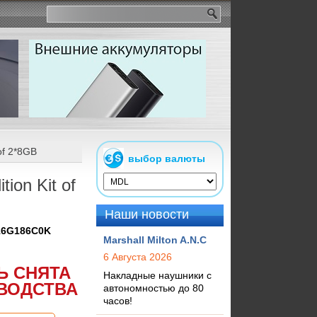
of 2*8GB
выбор валюты
on Kit of
Наши новости
16G186C0K
Marshall Milton A.N.C
6 Августа 2026
Ь СНЯТА
Накладные наушники с
ВОДСТВА
автономностью до 80
часов!