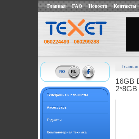
Главная
FAQ
Новости
Контакты
060224499
060299288
Главная
RO
RU
16GB D
2*8GB
Tелефония и планшеты
Аксессуары
Гаджеты
Компьютерная техника