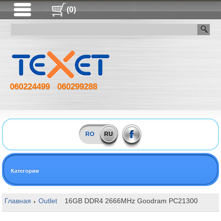
(0)
060224499
060299288
RO
RU
Категории
Главная
Outlet
16GB DDR4 2666MHz Goodram PC21300