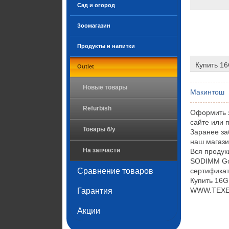
Сад и огород
Зоомагазин
Продукты и напитки
Купить 1
Outlet
Новые товары
Макинтош
Refurbish
Оформить 
сайте или 
Товары б/у
Заранее з
наш магази
На запчасти
Вся проду
SODIMM Go
Сравнение товаров
сертификат
Купить 16
WWW.TEXET.
Гарантия
Акции