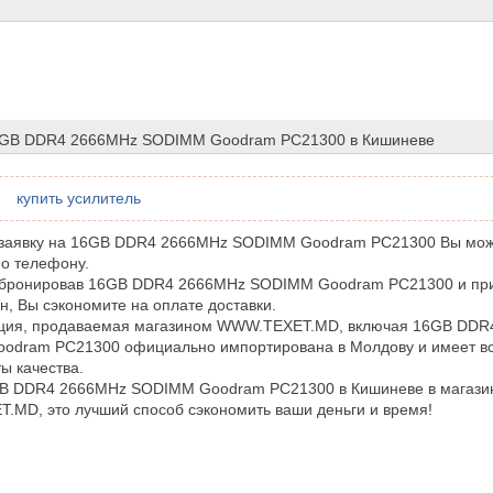
6GB DDR4 2666MHz SODIMM Goodram PC21300 в Кишиневе
купить усилитель
заявку на 16GB DDR4 2666MHz SODIMM Goodram PC21300 Вы мож
по телефону.
абронировав 16GB DDR4 2666MHz SODIMM Goodram PC21300 и при
н, Вы сэкономите на оплате доставки.
кция, продаваемая магазином WWW.TEXET.MD, включая 16GB DDR
odram PC21300 официально импортирована в Молдову и имеет в
ы качества.
GB DDR4 2666MHz SODIMM Goodram PC21300 в Кишиневе в магази
MD, это лучший способ сэкономить ваши деньги и время!