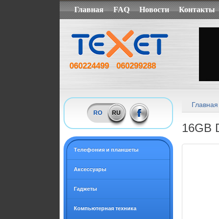
Главная
FAQ
Новости
Контакты
060224499
060299288
Главная
RO
RU
16GB 
Tелефония и планшеты
Аксессуары
Гаджеты
Компьютерная техника