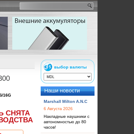
выбор валюты
300
Наши новости
S/16G
Marshall Milton A.N.C
6 Августа 2026
Ь СНЯТА
Накладные наушники с
ВОДСТВА
автономностью до 80
часов!