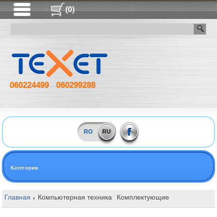
(0)
060224499
060299288
RO
RU
Категории
Главная
Компьютерная техника
Комплектующие
Оперативная