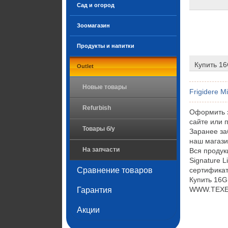
Сад и огород
Зоомагазин
Продукты и напитки
Купить 16
Outlet
Новые товары
Frigidere M
Refurbish
Оформить з
сайте или 
Товары б/у
Заранее за
наш магази
На запчасти
Вся проду
Signature 
Сравнение товаров
сертификат
Купить 16G
WWW.TEXET.
Гарантия
Акции