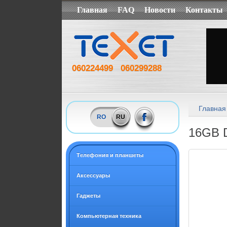
Главная
FAQ
Новости
Контакты
060224499
060299288
Главная
RO
RU
16GB D
Tелефония и планшеты
Аксессуары
Гаджеты
Компьютерная техника