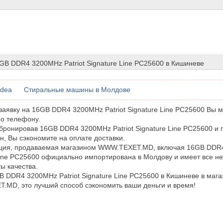
GB DDR4 3200MHz Patriot Signature Line PC25600 в Кишиневе
idea
Стиральные машины в Молдове
аявку на 16GB DDR4 3200MHz Patriot Signature Line PC25600 Вы 
по телефону.
бронировав 16GB DDR4 3200MHz Patriot Signature Line PC25600 и 
н, Вы сэкономите на оплате доставки.
кция, продаваемая магазином WWW.TEXET.MD, включая 16GB DDR4
Line PC25600 официально импортирована в Молдову и имеет все 
ы качества.
B DDR4 3200MHz Patriot Signature Line PC25600 в Кишиневе в мага
MD, это лучший способ сэкономить ваши деньги и время!