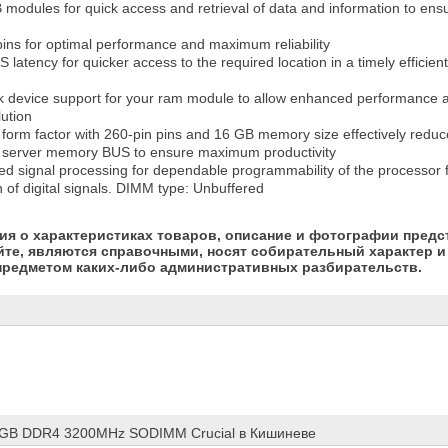
tion

e server memory BUS to ensure maximum productivity

n of digital signals. DIMM type: Unbuffered
я о характеристиках товаров, описание и фотографии предс
йте, являются справочными, носят собирательный характер и 
предметом каких-либо административных разбирательств.
6GB DDR4 3200MHz SODIMM Crucial в Кишиневе