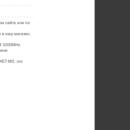
м сайте или по
 в наш магазин,
4 3200MHz
имые
XET.MD, это