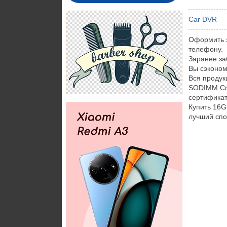
Car DVR
Оформить з
телефону.
Заранее за
Вы сэконом
Вся проду
SODIMM Cru
сертификат
Купить 16
лучший спо