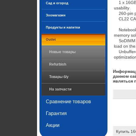
    1 x 16GB modules for quick access and retrieval of data and information to ensure maximum 
Сад и огород
usability

    260-pin pins for optimal performance and maximum reliability

Зоомагазин
    CL22 CAS latency for quicker access to the required location in a timely efficient manner

Продукты и напитки
    Notebook device support for your ram module to allow enhanced performance and reliable 
memory solu
Outlet
    SoDIMM form factor with 260-pin pins and 16 GB memory size effectively reduces minimizes the 
load on th
    Unbuffered signal processing for dependable programmability of the processor for easy 
Новые товары
optimizatio
Refurbish
Информаци
данном са
Товары б/у
являться 
На запчасти
Сравнение товаров
Гарантия
Акции
Купить 1