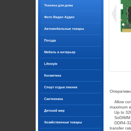
Техника для дома
Фото Видео Аудио
Автомобильные товары
Посуда
Мебель и интерьер
Lifestyle
Косметика
Спорт отдых пикник
Оперативн
Сантехника
    Allow convenient and fast access to the stored information your computer is actively using for 
maximum eff
Детский мир
    Up to 3200 MHz speed with CL22 latency for smooth computer performance

    SoDIMM 16 GB capacity is enough to execute all memory hungry programs simultaneously

Хозяйственные товары
    DDR4-3200/PC4-25600 interface synchronizes electrical and clock signals for an efficient data 
transfer rate