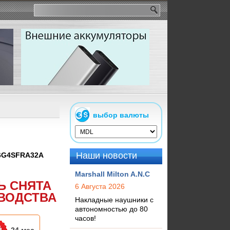
выбор валюты
Наши новости
6G4SFRA32A
Marshall Milton A.N.C
Ь СНЯТА
6 Августа 2026
ВОДСТВА
Накладные наушники с
автономностью до 80
часов!