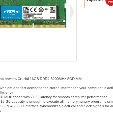
Гарантия
ая память Crucial 16GB DDR4-3200MHz SODIMM

iciency


