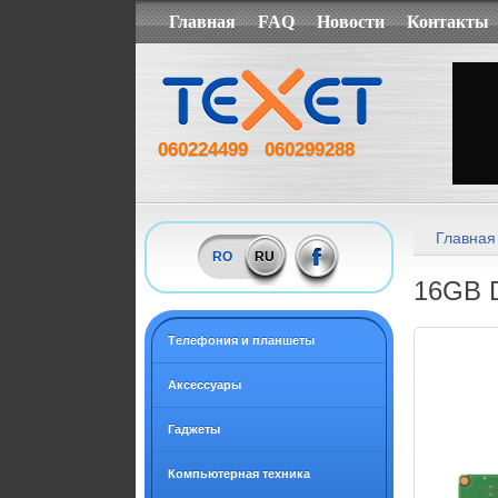
Главная
FAQ
Новости
Контакты
060224499
060299288
Главная
RO
RU
16GB 
Tелефония и планшеты
Аксессуары
Гаджеты
Компьютерная техника