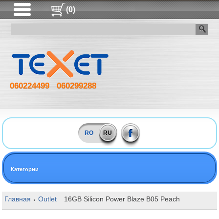
(0)
060224499
060299288
RO
RU
Категории
Главная
Outlet
16GB Silicon Power Blaze B05 Peach