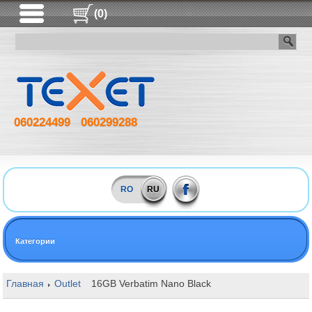
(0)
060224499
060299288
RO
RU
Категории
Главная
Outlet
16GB Verbatim Nano Black