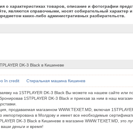
я о характеристиках товаров, описание и фотографии предс
йте, являются справочными, носят собирательный характер и 
предметом каких-либо административных разбирательств.
STPLAYER DK-3 Black в Кишиневе
o în credit
Стиральная машина Кишинев
аявку на 1STPLAYER DK-3 Black Вы можете на нашем сайте или п
бронировав 1STPLAYER DK-3 Black и приехав за ним в наш магазин
доставки.
кция, продаваемая магазином WWW.TEXET.MD, включая 1STPLAYER
 импортирована в Молдову и имеет все необходимые сертификаты
PLAYER DK-3 Black в Кишиневе в магазине WWW.TEXET.MD, это лу
 ваши деньги и время!