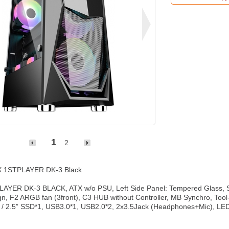
1
2
 1STPLAYER DK-3 Black

AYER DK-3 BLACK, ATX w/o PSU, Left Side Panel: Tempered Glass, Str
n, F2 ARGB fan (3front), C3 HUB without Controller, MB Synchro, Tool-fr
 / 2.5” SSD*1, USB3.0*1, USB2.0*2, 2x3.5Jack (Headphones+Mic), LE