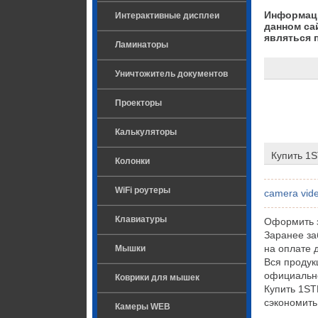
Информаци
Интерактивные дисплеи
данном са
являться 
Ламинаторы
Уничтожитель документов
Проекторы
Калькуляторы
Купить 1
Колонки
WiFi роутеры
camera vide
Клавиатуры
Оформить з
Заранее за
на оплате 
Мышки
Вся проду
официально
Коврики для мышек
Купить 1ST
сэкономить
Камеры WEB