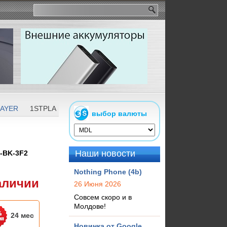
LAYER
1STPLAYER DK-3 Black
выбор валюты
Наши новости
-BK-3F2
Nothing Phone (4b)
аличии
26 Июня 2026
Совсем скоро и в
Молдове!
24 мес
Новинка от Google