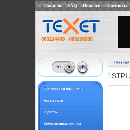
Главная
FAQ
Новости
Контакты
060224499
060299288
Главная
RO
RU
1STPL
Tелефония и планшеты
Аксессуары
Гаджеты
Компьютерная техника