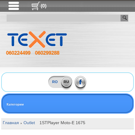
(0)
060224499
060299288
RO
RU
Категории
Главная
Outlet
1STPlayer Moto-E 1675