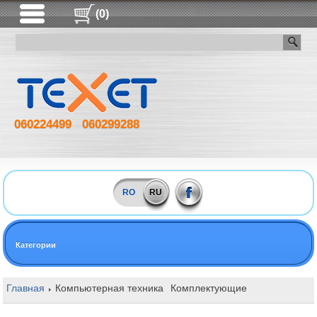
(0)
060224499
060299288
RO
RU
Категории
Главная
Компьютерная техника
Комплектующие
Блоки питан