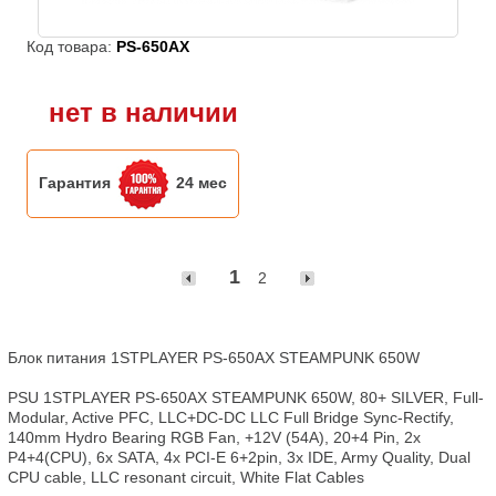
Код товара:
PS-650AX
нет в наличии
Гарантия
24 мес
1
2
Блок питания 1STPLAYER PS-650AX STEAMPUNK 650W

PSU 1STPLAYER PS-650AX STEAMPUNK 650W, 80+ SILVER, Full-
Modular, Active PFC, LLC+DC-DC LLC Full Bridge Sync-Rectify, 
140mm Hydro Bearing RGB Fan, +12V (54A), 20+4 Pin, 2x 
P4+4(CPU), 6x SATA, 4x PCI-E 6+2pin, 3x IDE, Army Quality, Dual 
CPU cable, LLC resonant circuit, White Flat Cables