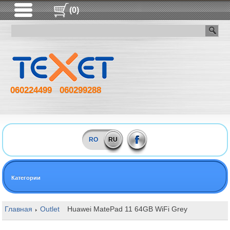
(0)
060224499
060299288
RO
RU
Категории
Главная
Outlet
Huawei MatePad 11 64GB WiFi Grey