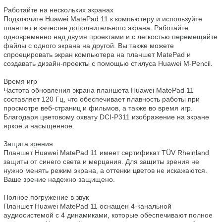
Работайте на нескольких экранах

Подключите Huawei MatePad 11 к компьютеру и используйте 
планшет в качестве дополнительного экрана. Работайте 
одновременно над двумя проектами и с легкостью перемещайте 
файлы с одного экрана на другой. Вы также можете 
спроецировать экран компьютера на планшет MatePad и 
создавать дизайн-проекты с помощью стилуса Huawei M-Pencil.

Время игр

Частота обновления экрана планшета Huawei MatePad 11 
составляет 120 Гц, что обеспечивает плавность работы при 
просмотре веб-страниц и фильмов, а также во время игр. 
Благодаря цветовому охвату DCI-P311 изображение на экране 
яркое и насыщенное.

Защита зрения

Планшет Huawei MatePad 11 имеет сертификат TÜV Rheinland 
защиты от синего света и мерцания. Для защиты зрения не 
нужно менять режим экрана, а оттенки цветов не искажаются. 
Ваше зрение надежно защищено.

Полное погружение в звук

Планшет Huawei MatePad 11 оснащен 4-канальной 
аудиосистемой с 4 динамиками, которые обеспечивают полное 