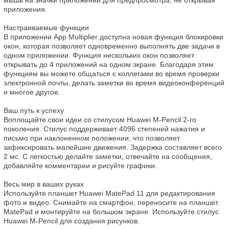
приложения.

Настраиваемые функции

В приложении App Multiplier доступна новая функция блокировки 
окон, которая позволяет одновременно выполнять две задачи в 
одном приложении. Функция нескольких окон позволяет 
открывать до 4 приложений на одном экране. Благодаря этим 
функциям вы можете общаться с коллегами во время проверки 
электронной почты, делать заметки во время видеоконференций 
и многое другое.

Ваш путь к успеху

Воплощайте свои идеи со стилусом Huawei M-Pencil 2-го 
поколения. Стилус поддерживает 4096 степеней нажатия и 
письмо при наклоненном положении, что позволяет 
зафиксировать малейшие движения. Задержка составляет всего 
2 мс. С легкостью делайте заметки, отвечайте на сообщения, 
добавляйте комментарии и рисуйте графики.

Весь мир в ваших руках

Используйте планшет Huawei MatePad 11 для редактирования 
фото и видео. Снимайте на смартфон, переносите на планшет 
MatePad и монтируйте на большом экране. Используйте стилус 
Huawei M-Pencil для создания рисунков.
