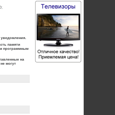
 уведомления.
асть памяти
ым программным
тавленные на
не могут