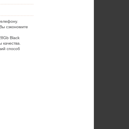
телефону.
 Вы сэкономите
8Gb Black
 качества.
ший способ