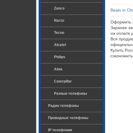
Zanco
Beats in Ch
Narzo
Оформить з
Заранее за
Tecno
на оплате 
Вся продук
официально
Alcatel
Купить Poc
сэкономить
Philips
Aiwa
Caterpillar
Разные телефоны
Радио телефоны
Проводные телефоны
IP телефония