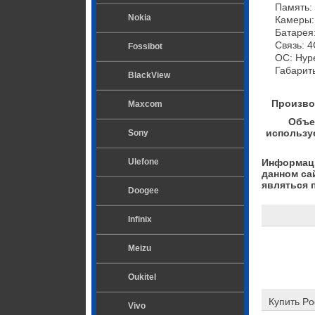
    Память: ОЗУ 6/8 ГБ LPDDR4X + ПЗУ 128/256 ГБ UFS 2.2;

Nokia
    Камеры: основа на 50 Мп с f/1.8, 2 Мп доп. датчик, фронталка на 8 Мп с f/2.0;

    Батарея: 7000 мАч, зарядка до 33 Вт, реверсивная зарядка 18 Вт;

    Связь: 4G, Wi-Fi 5, Bluetooth 5.0, ИК-пульт, NFC, USB-C;

Fossibot
    ОС: HyperOS 2.0 на базе Android 15;

    Габар
BlackView
Произво
Maxcom
Объе
использу
Sony
Ulefone
Информаци
данном са
являться 
Doogee
Infinix
Meizu
Oukitel
Купить Po
Vivo