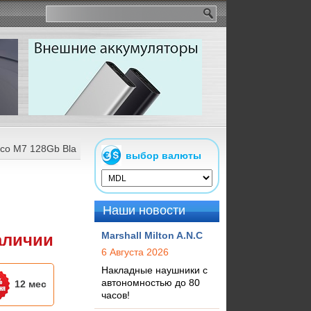
co M7 128Gb Black
выбор валюты
Наши новости
Marshall Milton A.N.C
аличии
6 Августа 2026
Накладные наушники с
автономностью до 80
12 мес
часов!