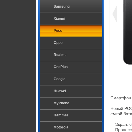
Samsung
Xiaomi
Poco
Oppo
Realme
OnePlus
Google
Huawei
Смартфон 
MyPhone
Новый POC
емкой бата
Hammer
    Экран: 6,9 дюйма, IPS, 2340×1080, 144 Гц, 700 нит;

Motorola
    Процессор: Snapdragon 685, 6 нм;
