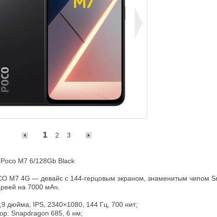
1
2
3
Poco M7 6/128Gb Black

O M7 4G — девайс с 144-герцовым экраном, знаменитым чипом Sn
реей на 7000 мАч.
