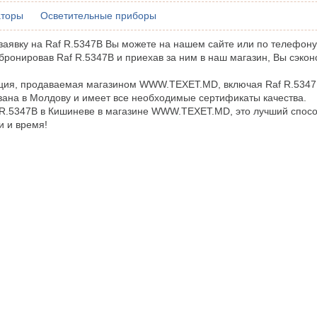
аторы
Осветительные приборы
аявку на Raf R.5347B Вы можете на нашем сайте или по телефону
бронировав Raf R.5347B и приехав за ним в наш магазин, Вы сэкон
кция, продаваемая магазином WWW.TEXET.MD, включая Raf R.534
ана в Молдову и имеет все необходимые сертификаты качества.
 R.5347B в Кишиневе в магазине WWW.TEXET.MD, это лучший спосо
и и время!