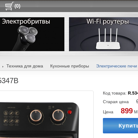
(0)
Техника для дома
Кухонные приборы
Электрические печи
5347B
Код товара:
R.53
Старая цена
899
Цена
M
Купит