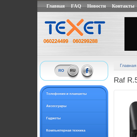
Главная
FAQ
Новости
Контакты
060224499
060299288
Главная
RO
RU
Raf R.
Tелефония и планшеты
Аксессуары
Гаджеты
Компьютерная техника