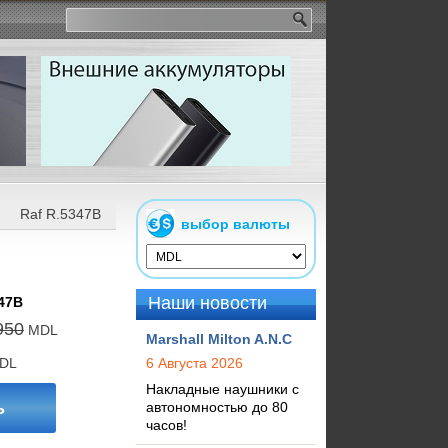
Raf R.5347B
выбор валюты
Наши новости
47B
950
MDL
Marshall Milton A.N.C
DL
6 Августа 2026
Накладные наушники с
ь
автономностью до 80
часов!