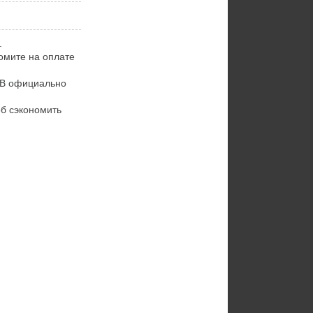
.
омите на оплате
7B официально
б сэкономить