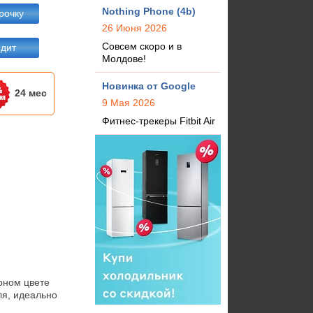
Nothing Phone (4b)
рочку
26 Июня 2026
Совсем скоро и в
едит
Молдове!
Новинка от Google
24 мес
9 Мая 2026
Фитнес-трекеры Fitbit Air
ном цвете 
я, идеально 