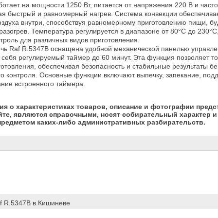
отает на мощности 1250 Вт, питается от напряжения 220 В и частот
ая быстрый и равномерный нагрев. Система конвекции обеспечивае
оздуха внутри, способствуя равномерному приготовлению пищи, буд
разогрев. Температура регулируется в диапазоне от 80°C до 230°C,
троль для различных видов приготовления.

чь Raf R.5347B оснащена удобной механической панелью управлен
 себя регулируемый таймер до 60 минут. Эта функция позволяет то
отовления, обеспечивая безопасность и стабильные результаты бе
о контроля. Основные функции включают выпечку, запекание, подд
ние встроенного таймера.
я о характеристиках товаров, описание и фотографии предс
йте, являются справочными, носят собирательный характер и 
предметом каких-либо административных разбирательств.
f R.5347B в Кишиневе