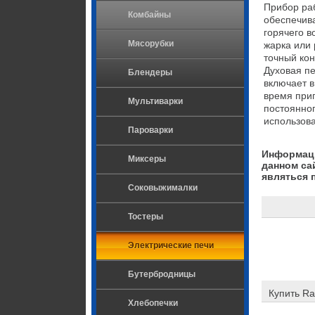
Прибор раб
Комбайны
обеспечив
горячего в
Мясорубки
жарка или 
точный кон
Духовая пе
Блендеры
включает в
время приг
Мультиварки
постоянног
использова
Пароварки
Информаци
Миксеры
данном са
являться 
Соковыжималки
Тостеры
Электрические печи
Бутербродницы
Купить Ra
Хлебопечки